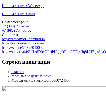
Написать нам в WhatsApp
Написать нам в Max
Номер телефона:
+7 (343) 200-24-23
+7 (982) 704-00-02
Соц-сети:
https://t.me/moduldomural96
https://vk.com/moduldomural
https://wa.me/79827040002
https://max.ru/u/f9LHodD0cOLriPHajgORlmFGDpJJq8LHBgaS
Строка навигации
Главная
Модульные дачные дома
Модульный дачный дом 6000*2400