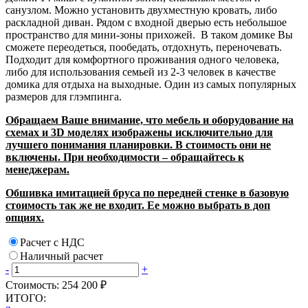
санузлом. Можно установить двухместную кровать, либо
раскладной диван. Рядом с входной дверью есть небольшое
пространство для мини-зоны прихожей. В таком домике Вы
сможете переодеться, пообедать, отдохнуть, переночевать.
Подходит для комфортного проживания одного человека,
либо для использования семьей из 2-3 человек в качестве
домика для отдыха на выходные. Один из самых популярных
размеров для глэмпинга.
Обращаем Ваше внимание, что мебель и оборудование на
схемах и 3
D
моделях изображены исключительно для
лучшего понимания планировки. В стоимость они не
включены. При необходимости – обращайтесь к
менеджерам.
Обшивка имитацией бруса по передней стенке в базовую
стоимость так же не входит. Ее можно выбрать в доп
опциях.
Расчет с НДС
Наличный расчет
-
+
Стоимость:
254 200 ₽
ИТОГО: