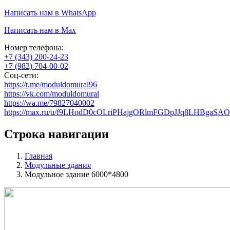
Написать нам в WhatsApp
Написать нам в Max
Номер телефона:
+7 (343) 200-24-23
+7 (982) 704-00-02
Соц-сети:
https://t.me/moduldomural96
https://vk.com/moduldomural
https://wa.me/79827040002
https://max.ru/u/f9LHodD0cOLriPHajgORlmFGDpJJq8LHBgaS
Строка навигации
Главная
Модульные здания
Модульное здание 6000*4800