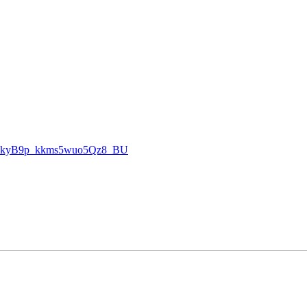
AOkyB9p_kkms5wuo5Qz8_BU