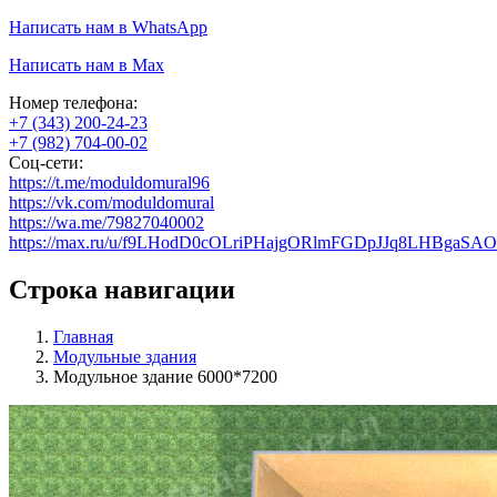
Написать нам в WhatsApp
Написать нам в Max
Номер телефона:
+7 (343) 200-24-23
+7 (982) 704-00-02
Соц-сети:
https://t.me/moduldomural96
https://vk.com/moduldomural
https://wa.me/79827040002
https://max.ru/u/f9LHodD0cOLriPHajgORlmFGDpJJq8LHBgaS
Строка навигации
Главная
Модульные здания
Модульное здание 6000*7200