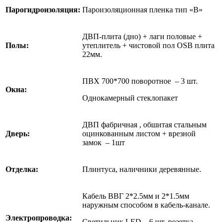
Парогидроизоляция:
Пароизоляционная пленка тип «В»
ДВП-плита (дно) + лаги половые +
Полы:
утеплитель + чистовой пол
OSB
плита
22мм.
ПВХ 700*700 поворотное – 3 шт.
Окна:
Однокамерный стеклопакет
ДВП фабричная , обшитая стальным
Дверь:
оцинкованным листом + врезной
замок – 1шт
Отделка:
Плинтуса, наличники деревянные.
Кабель ВВГ 2*2.5мм и 2*1.5мм
наружным способом в кабель-канале.
Электропроводка:
Светильник
LED
– 6 шт, розетка