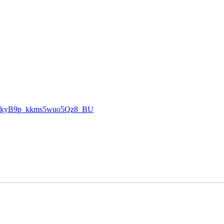
AOkyB9p_kkms5wuo5Qz8_BU