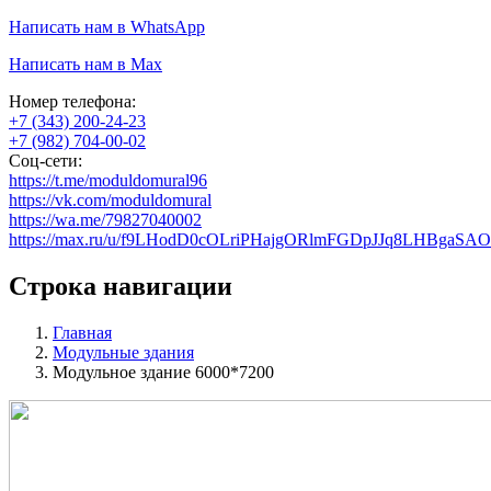
Написать нам в WhatsApp
Написать нам в Max
Номер телефона:
+7 (343) 200-24-23
+7 (982) 704-00-02
Соц-сети:
https://t.me/moduldomural96
https://vk.com/moduldomural
https://wa.me/79827040002
https://max.ru/u/f9LHodD0cOLriPHajgORlmFGDpJJq8LHBgaS
Строка навигации
Главная
Модульные здания
Модульное здание 6000*7200