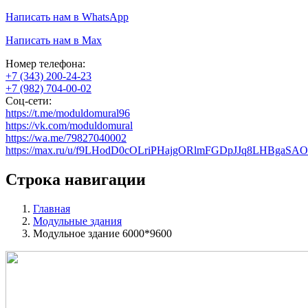
Написать нам в WhatsApp
Написать нам в Max
Номер телефона:
+7 (343) 200-24-23
+7 (982) 704-00-02
Соц-сети:
https://t.me/moduldomural96
https://vk.com/moduldomural
https://wa.me/79827040002
https://max.ru/u/f9LHodD0cOLriPHajgORlmFGDpJJq8LHBgaS
Строка навигации
Главная
Модульные здания
Модульное здание 6000*9600