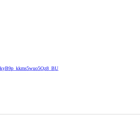
AOkyB9p_kkms5wuo5Qz8_BU