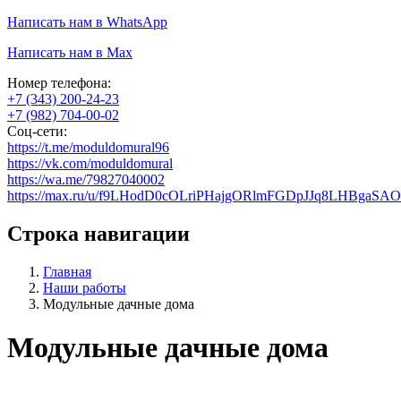
Написать нам в WhatsApp
Написать нам в Max
Номер телефона:
+7 (343) 200-24-23
+7 (982) 704-00-02
Соц-сети:
https://t.me/moduldomural96
https://vk.com/moduldomural
https://wa.me/79827040002
https://max.ru/u/f9LHodD0cOLriPHajgORlmFGDpJJq8LHBgaS
Строка навигации
Главная
Наши работы
Модульные дачные дома
Модульные дачные дома