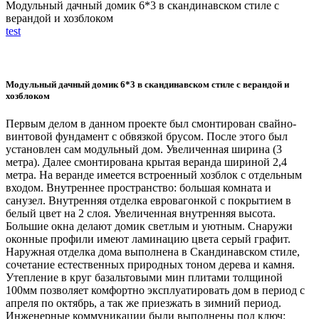
Модульный дачный домик 6*3 в скандинавском стиле с
верандой и хозблоком
test
Модульный дачный домик 6*3 в скандинавском стиле с верандой и
хозблоком
Первым делом в данном проекте был смонтирован свайно-
винтовой фундамент с обвязкой брусом. После этого был
установлен сам модульный дом. Увеличенная ширина (3
метра). Далее смонтирована крытая веранда шириной 2,4
метра. На веранде имеется встроенный хозблок с отдельным
входом. Внутреннее пространство: большая комната и
санузел. Внутренняя отделка евровагонкой с покрытием в
белый цвет на 2 слоя. Увеличенная внутренняя высота.
Большие окна делают домик светлым и уютным. Снаружи
оконные профили имеют ламинацию цвета серый графит.
Наружная отделка дома выполнена в Скандинавском стиле,
сочетание естественных природных тоном дерева и камня.
Утепление в круг базальтовыми мин плитами толщиной
100мм позволяет комфортно эксплуатировать дом в период с
апреля по октябрь, а так же приезжать в зимний период.
Инженерные коммуникации были выполнены под ключ: